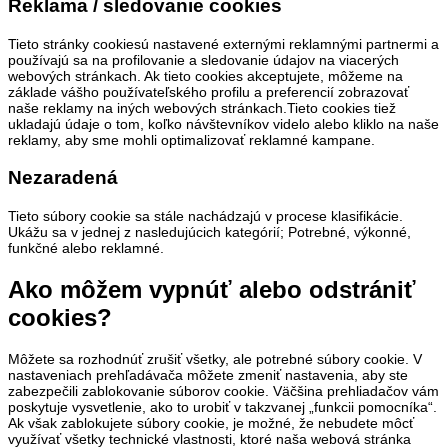
Reklama / sledovanie cookies
Tieto stránky cookiesú nastavené externými reklamnými partnermi a
používajú sa na profilovanie a sledovanie údajov na viacerých
webových stránkach. Ak tieto cookies akceptujete, môžeme na
základe vášho používateľského profilu a preferencií zobrazovať
naše reklamy na iných webových stránkach.Tieto cookies tiež
ukladajú údaje o tom, koľko návštevníkov videlo alebo kliklo na naše
reklamy, aby sme mohli optimalizovať reklamné kampane.
Nezaradená
Tieto súbory cookie sa stále nachádzajú v procese klasifikácie.
Ukážu sa v jednej z nasledujúcich kategórií; Potrebné, výkonné,
funkčné alebo reklamné.
Ako môžem vypnúť alebo odstrániť
cookies?
Môžete sa rozhodnúť zrušiť všetky, ale potrebné súbory cookie. V
nastaveniach prehľadávača môžete zmeniť nastavenia, aby ste
zabezpečili zablokovanie súborov cookie. Väčšina prehliadačov vám
poskytuje vysvetlenie, ako to urobiť v takzvanej „funkcii pomocníka“.
Ak však zablokujete súbory cookie, je možné, že nebudete môcť
využívať všetky technické vlastnosti, ktoré naša webová stránka