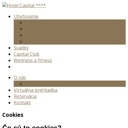
Ubytovanie
ŠTANDARD IZBA
PODKROVNÁ IZBA
TROJLÔŽKOVÁ IZBA
APARTMÁN
Svadby
Capital Club
Wellness a fitness
O nás
Pracovné ponuky
Virtuálna prehliadka
Rezervácia
Kontakt
Cookies
Čo sú to cookies?