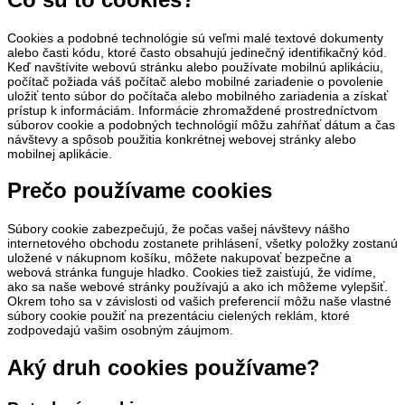
Cookies a podobné technológie sú veľmi malé textové dokumenty
alebo časti kódu, ktoré často obsahujú jedinečný identifikačný kód.
Keď navštívite webovú stránku alebo používate mobilnú aplikáciu,
počítač požiada váš počítač alebo mobilné zariadenie o povolenie
uložiť tento súbor do počítača alebo mobilného zariadenia a získať
prístup k informáciám. Informácie zhromaždené prostredníctvom
súborov cookie a podobných technológií môžu zahŕňať dátum a čas
návštevy a spôsob použitia konkrétnej webovej stránky alebo
mobilnej aplikácie.
Prečo používame cookies
Súbory cookie zabezpečujú, že počas vašej návštevy nášho
internetového obchodu zostanete prihlásení, všetky položky zostanú
uložené v nákupnom košíku, môžete nakupovať bezpečne a
webová stránka funguje hladko. Cookies tiež zaisťujú, že vidíme,
ako sa naše webové stránky používajú a ako ich môžeme vylepšiť.
Okrem toho sa v závislosti od vašich preferencií môžu naše vlastné
súbory cookie použiť na prezentáciu cielených reklám, ktoré
zodpovedajú vašim osobným záujmom.
Aký druh cookies používame?