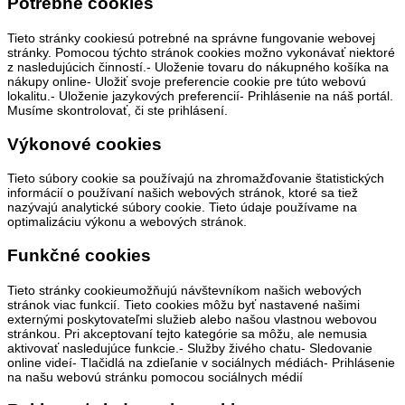
Potrebné cookies
Tieto stránky cookiesú potrebné na správne fungovanie webovej
stránky. Pomocou týchto stránok cookies možno vykonávať niektoré
z nasledujúcich činností.- Uloženie tovaru do nákupného košíka na
nákupy online- Uložiť svoje preferencie cookie pre túto webovú
lokalitu.- Uloženie jazykových preferencií- Prihlásenie na náš portál.
Musíme skontrolovať, či ste prihlásení.
Výkonové cookies
Tieto súbory cookie sa používajú na zhromažďovanie štatistických
informácií o používaní našich webových stránok, ktoré sa tiež
nazývajú analytické súbory cookie. Tieto údaje používame na
optimalizáciu výkonu a webových stránok.
Funkčné cookies
Tieto stránky cookieumožňujú návštevníkom našich webových
stránok viac funkcií. Tieto cookies môžu byť nastavené našimi
externými poskytovateľmi služieb alebo našou vlastnou webovou
stránkou. Pri akceptovaní tejto kategórie sa môžu, ale nemusia
aktivovať nasledujúce funkcie.- Služby živého chatu- Sledovanie
online videí- Tlačidlá na zdieľanie v sociálnych médiách- Prihlásenie
na našu webovú stránku pomocou sociálnych médií