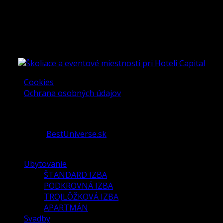
Cookies
Ochrana osobných údajov
Copyright © 2016 Hotel Capital s.r.o. Všetky práva
vyhradené.
Created by
BestUniverse.sk
Ubytovanie
ŠTANDARD IZBA
PODKROVNÁ IZBA
TROJLÔŽKOVÁ IZBA
APARTMÁN
Svadby