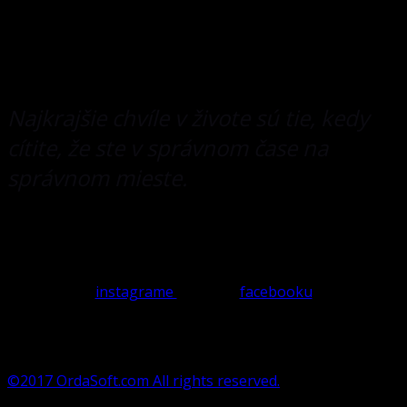
náročných hostí. Je to ideálne miesto na relax, zábavu a
stretnutia s priateľmi pri dobrom drinku. Posaďte sa do
pohodlných kresiel ku krbu v lobby bare a vychutnávajte
si atmosféru nových priestorov Capital Clubu.
Najkrajšie chvíle v živote sú tie, kedy
cítite,
že ste v správnom čase na
správnom mieste.
Víkendy v Capital Clube patria rôznym eventom a
koncertom. Aktuálny program plánovaných podujatí
nájdete na
instagrame
alebo na
facebooku
Tešíme sa na vás každý deň
od 18.00 do 01.00.
©2017 OrdaSoft.com All rights reserved.